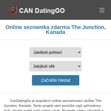
Online seznamka zdarma The Junction,
Kanada
CanDatingGo je populární online seznamovací služba The
Junction, Kanada. Tento projekt vám pomůže najít spřízněnou
duši, abyste mohli začít vážný vztah. Poznejte zájmy uživatelů a