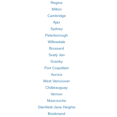
Regina
Milton
Cambridge
Ajax
Sydney
Peterborough
Willowdale
Brossard
Svatý Jan
Granby
Port Coquitlam
Aurora
West Vancouver
Châteauguay
Vernon
Mascouche
Glenfield-Jane Heights
Boisbriand