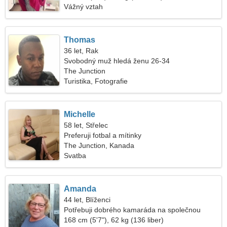
Vážný vztah
Thomas
36 let, Rak
Svobodný muž hledá ženu 26-34
The Junction
Turistika, Fotografie
Michelle
58 let, Střelec
Preferuji fotbal a mítinky
The Junction, Kanada
Svatba
Amanda
44 let, Blíženci
Potřebuji dobrého kamaráda na společnou
procházku
168 cm (5'7"), 62 kg (136 liber)