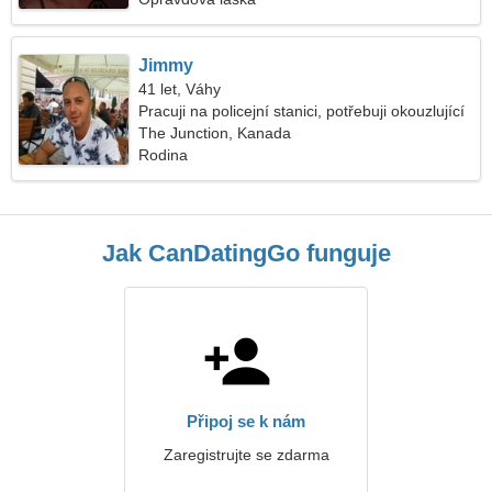
Jimmy
41 let, Váhy
Pracuji na policejní stanici, potřebuji okouzlující
ženu
The Junction, Kanada
Rodina
Jak CanDatingGo funguje
Připoj se k nám
Zaregistrujte se zdarma