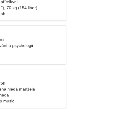
přítelkyni
"), 70 kg (154 liber)
tah
nci
avání a psychologii
roh
ena hledá manžela
anada
op music