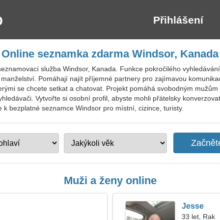
Přihlášení
Online seznamka zdarma Windsor, Kanada
seznamovací služba Windsor, Kanada. Funkce pokročilého vyhledávání
a manželství. Pomáhají najít příjemné partnery pro zajímavou komunikac
kterými se chcete setkat a chatovat. Projekt pomáhá svobodným mužům 
ledávači. Vytvořte si osobní profil, abyste mohli přátelsky konverzova
 se k bezplatné seznamce Windsor pro místní, cizince, turisty.
Muži a ženy online
Jesse
33 let, Rak