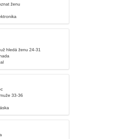
oznat ženu
ektronika
už hledá ženu 24-31
anada
al
ec
 muže 33-36
láska
a