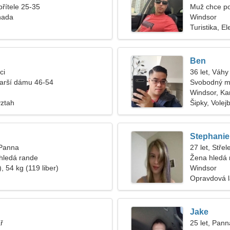
přítele 25-35
Muž chce p
nada
Windsor
Turistika, El
Ben
ci
36 let, Váhy
tarší dámu 46-54
Svobodný m
Windsor, K
vztah
Šipky, Volejb
Stephanie
 Panna
27 let, Střel
hledá rande
Žena hledá
, 54 kg (119 liber)
Windsor
Opravdová 
Jake
ř
25 let, Pann