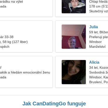
rádku na výlet
Chlap hledá 
nada
178 cm (5'11
Skutečný vz
Julia
59 let, Blíže
pár 33-38
Preferuji pl
, 58 kg (127 liber)
Windsor
Úspěch
Manželství
Alicia
ř
34 let, Kozo
aktik a hledám emocionální ženu
Svobodná ž
nada
Windsor, K
Bruslení, P
Jak CanDatingGo funguje