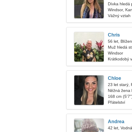
Dívka hledá 
Windsor, Ka
Vážný vztah
Chris
56 let, Blížen
Muž hledá s
Windsor
Krátkodobý 
Chloe
23 let starý,
Něžná žena 
168 cm (5'7")
Přátelství
Andrea
42 let, Vodná