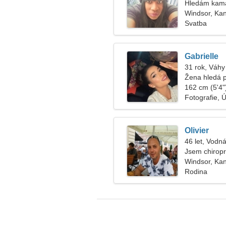
Hledám kama
Windsor, Ka
Svatba
Gabrielle
31 rok, Váhy
Žena hledá 
162 cm (5'4")
Fotografie, 
Olivier
46 let, Vodná
Jsem chiropr
Windsor, Ka
Rodina