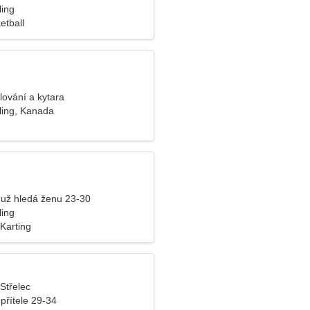
ling
etball
lování a kytara
ling, Kanada
už hledá ženu 23-30
ling
 Karting
 Střelec
přítele 29-34