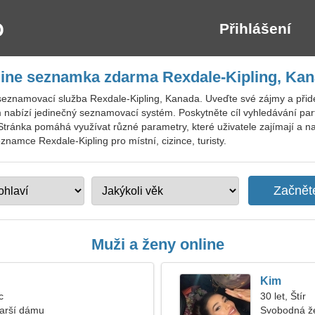
Přihlášení
ine seznamka zdarma Rexdale-Kipling, Ka
eznamovací služba Rexdale-Kipling, Kanada. Uveďte své zájmy a přidej
m nabízí jedinečný seznamovací systém. Poskytněte cíl vyhledávání par
. Stránka pomáhá využívat různé parametry, které uživatele zajímají a na
znamce Rexdale-Kipling pro místní, cizince, turisty.
Muži a ženy online
Kim
c
30 let, Štír
tarší dámu
Svobodná ž