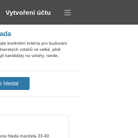
Vytvoření účtu
nada
te konkrétní kritéria pro budování
tnerských vztahů ve velké, plně
jít kandidáty na vztahy, rande,
ena hledá manžela 33-40