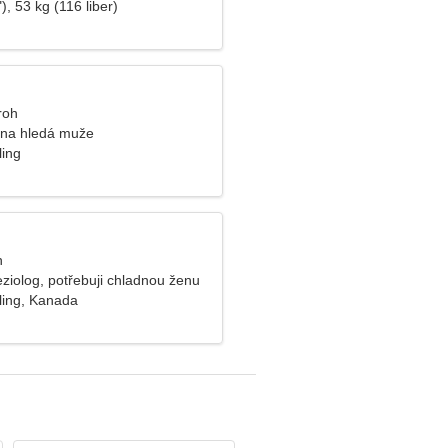
), 53 kg (116 liber)
roh
ena hledá muže
ling
n
ziolog, potřebuji chladnou ženu
ling, Kanada