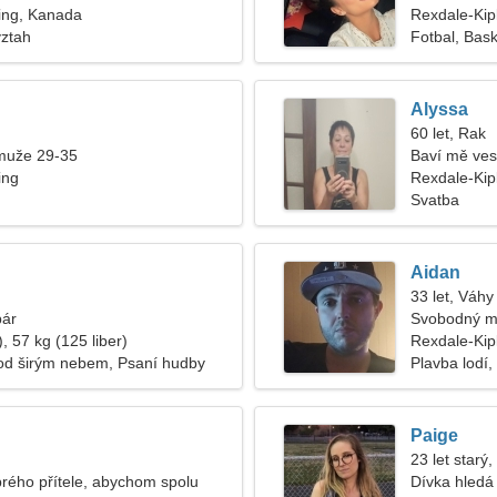
ing, Kanada
Rexdale-Kip
vztah
Fotbal, Bask
Alyssa
60 let, Rak
muže 29-35
Baví mě ves
ing
Rexdale-Kip
Svatba
Aidan
33 let, Váhy
pár
Svobodný m
, 57 kg (125 liber)
Rexdale-Kip
od širým nebem, Psaní hudby
Plavba lodí,
Paige
23 let starý,
brého přítele, abychom spolu
Dívka hledá 