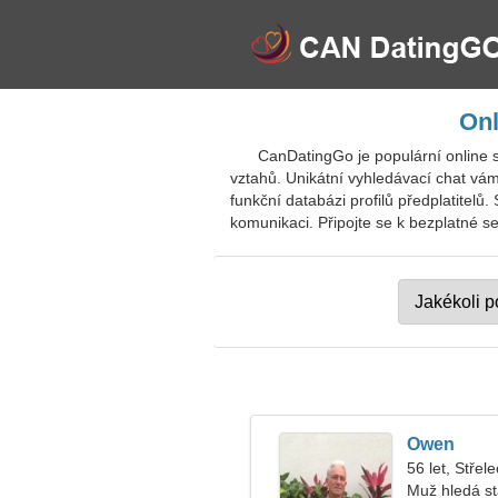
Onl
CanDatingGo je populární online s
vztahů. Unikátní vyhledávací chat vá
funkční databázi profilů předplatitelů
komunikaci. Připojte se k bezplatné se
Owen
56 let, Střele
Muž hledá s