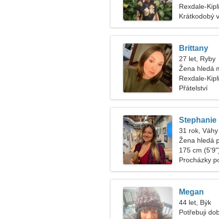
Rexdale-Kipl
Krátkodobý 
Brittany
27 let, Ryby
Žena hledá 
Rexdale-Kipl
Přátelství
Stephanie
31 rok, Váhy
Žena hledá 
175 cm (5'9")
Procházky p
Megan
44 let, Býk
Potřebuji do