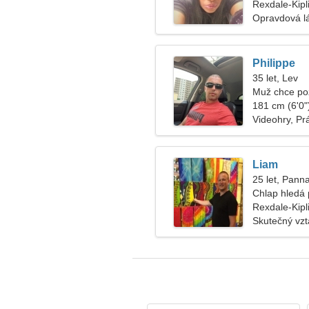
chodili
Rexdale-Kipl
Opravdová l
Philippe
35 let, Lev
Muž chce po
181 cm (6'0")
Videohry, Pr
Liam
25 let, Pann
Chlap hledá 
Rexdale-Kipl
Skutečný vz