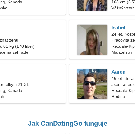
ing, Kanada
163 cm (5'5"
áska
Vážný vztah
Isabel
24 let, Kozo
znat ženu
Pracovitá ž
, 81 kg (178 liber)
Rexdale-Kip
áce na zahradě
Manželství
Aaron
a
46 let, Bera
přítelkyni 21-31
Jsem aneste
ing, Kanada
Rexdale-Kip
tah
Rodina
Jak CanDatingGo funguje