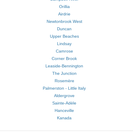
Orillia
Airdrie
Newtonbrook West
Duncan
Upper Beaches
Lindsay
Camrose
Corner Brook
Leaside-Bennington
The Junction
Rosemère
Palmerston - Little Italy
Aldergrove
Sainte-Adèle
Hanceville
Kanada