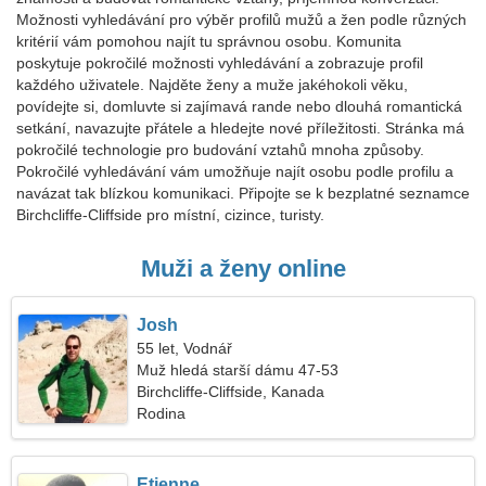
Možnosti vyhledávání pro výběr profilů mužů a žen podle různých
kritérií vám pomohou najít tu správnou osobu. Komunita
poskytuje pokročilé možnosti vyhledávání a zobrazuje profil
každého uživatele. Najděte ženy a muže jakéhokoli věku,
povídejte si, domluvte si zajímavá rande nebo dlouhá romantická
setkání, navazujte přátele a hledejte nové příležitosti. Stránka má
pokročilé technologie pro budování vztahů mnoha způsoby.
Pokročilé vyhledávání vám umožňuje najít osobu podle profilu a
navázat tak blízkou komunikaci. Připojte se k bezplatné seznamce
Birchcliffe-Cliffside pro místní, cizince, turisty.
Muži a ženy online
Josh
55 let, Vodnář
Muž hledá starší dámu 47-53
Birchcliffe-Cliffside, Kanada
Rodina
Etienne