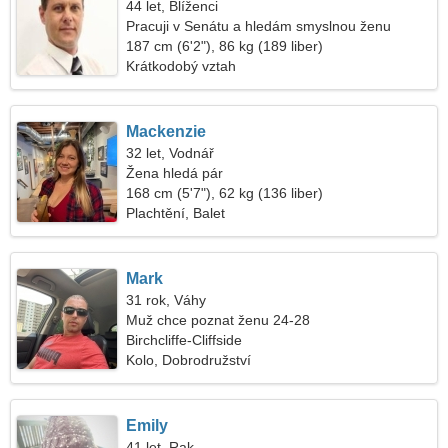
44 let, Blíženci
Pracuji v Senátu a hledám smyslnou ženu
187 cm (6'2"), 86 kg (189 liber)
Krátkodobý vztah
Mackenzie
32 let, Vodnář
Žena hledá pár
168 cm (5'7"), 62 kg (136 liber)
Plachtění, Balet
Mark
31 rok, Váhy
Muž chce poznat ženu 24-28
Birchcliffe-Cliffside
Kolo, Dobrodružství
Emily
41 let, Rak