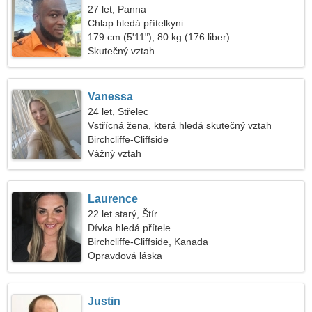
27 let, Panna
Chlap hledá přítelkyni
179 cm (5'11"), 80 kg (176 liber)
Skutečný vztah
Vanessa
24 let, Střelec
Vstřícná žena, která hledá skutečný vztah
Birchcliffe-Cliffside
Vážný vztah
Laurence
22 let starý, Štír
Dívka hledá přítele
Birchcliffe-Cliffside, Kanada
Opravdová láska
Justin