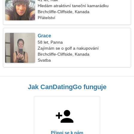
Hledám atraktivní taneční kamarádku
Birchcliffe-Cliffside, Kanada
Přátelství
Grace
58 let, Panna
Zajímám se o golf a nakupování
Birchcliffe-Cliffside, Kanada
Svatba
Jak CanDatingGo funguje
Připoj se k nám