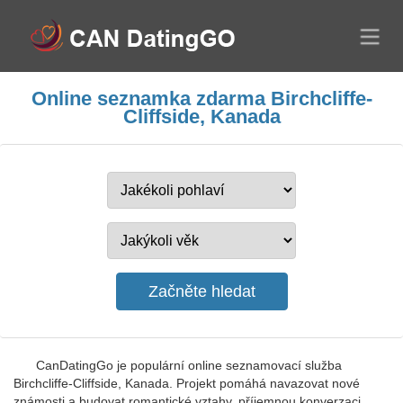
Online seznamka zdarma Birchcliffe-
Cliffside, Kanada
CanDatingGo je populární online seznamovací služba
Birchcliffe-Cliffside, Kanada. Projekt pomáhá navazovat nové
známosti a budovat romantické vztahy, příjemnou konverzaci.