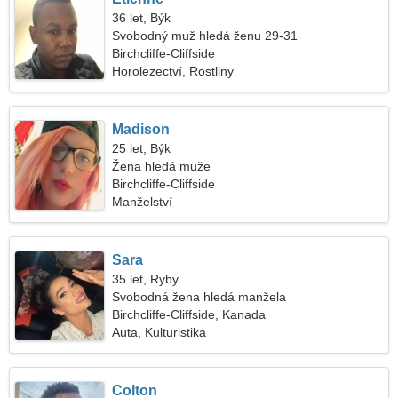
36 let, Býk
Svobodný muž hledá ženu 29-31
Birchcliffe-Cliffside
Horolezectví, Rostliny
Madison
25 let, Býk
Žena hledá muže
Birchcliffe-Cliffside
Manželství
Sara
35 let, Ryby
Svobodná žena hledá manžela
Birchcliffe-Cliffside, Kanada
Auta, Kulturistika
Colton