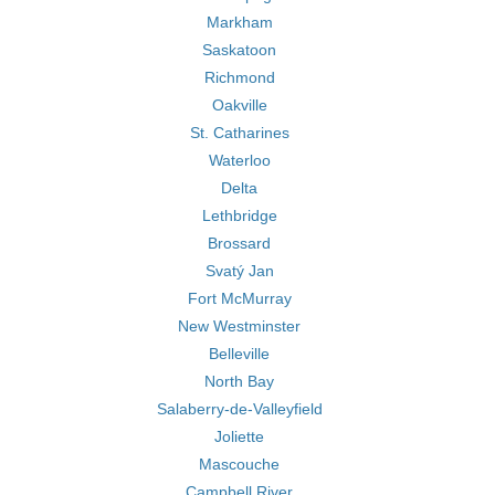
Markham
Saskatoon
Richmond
Oakville
St. Catharines
Waterloo
Delta
Lethbridge
Brossard
Svatý Jan
Fort McMurray
New Westminster
Belleville
North Bay
Salaberry-de-Valleyfield
Joliette
Mascouche
Campbell River